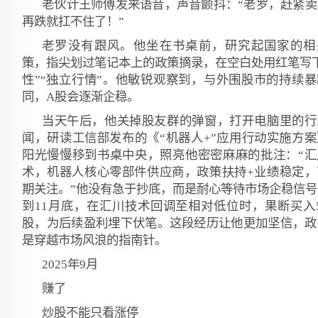
老伙计王师傅发来语音，声音颤抖：“老罗，赶紧卖
再跌就扛不住了！”
老罗没有跟风。他坐在书桌前，研究起国家的相
策，指尖划过笔记本上的政策摘录，在空白处用红笔写下
性”“独立行情”。他敏锐观察到，与外围股市的持续暴
同，A股会逐渐企稳。
当天午后，他关掉股友群的弹窗，打开电脑里的行
闻，研读工信部发布的《“机器人+”应用行动实施方案
阳光慢慢移到书桌中央，照亮他密密麻麻的批注：“汇
术，机器人核心零部件供应商，政策扶持+业绩稳定，
期关注。”他没有急于抄底，而是耐心等待市场企稳信号
到11月底，在汇川技术回调至相对低位时，果断买入5
股，为后续盈利埋下伏笔。这段经历让他更加坚信，政
是穿越市场风浪的指南针。
2025年9月
赚了
炒股不能只看涨停