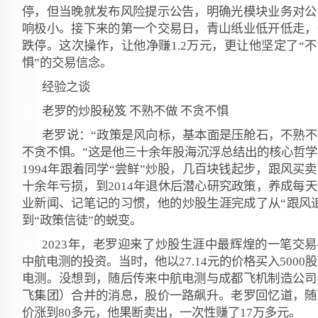
停，但当晚就发布风险提示公告，明确光模块业务对公
响极小。接下来的第一个交易日，青山纸业低开低走，
跌停。这次操作，让他净赚1.2万元，更让他坚定了“
惧”的交易信念。
经验之谈
老罗的炒股秘笈 不熟不做 不贪不惧
老罗说：“政策是风向标，基本面是压舱石，不熟不
不贪不惧。”这是他三十余年股海沉浮总结出的核心哲学
1994年跟着同学“尝鲜”炒股，几百块钱起步，跟风买
十余年亏损，到2014年退休后潜心研究政策，养成每
业新闻、记笔记的习惯，他的炒股生涯完成了从“跟风追
到“政策信徒”的蜕变。
2023年，老罗迎来了炒股生涯中最辉煌的一笔交
中航电测的投资。当时，他以27.14元的价格买入5000
电测。没想到，随后传来中航电测与成都飞机制造公司
飞集团）合并的消息，股价一路飙升。老罗回忆道，随
价涨到80多元，他果断卖出，一次性赚了17万多元。