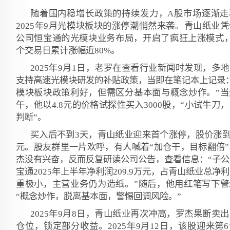
随着国内稳增长政策的持续发力，A股市场逐渐走
2025年9月光模块板块的涨停潮悄然来袭。青山纸业
公司恒宝通的光模块业务布局，开启了疯狂上涨模式，
个交易日累计涨幅近80%。
2025年9月1日，老罗在查看行业新闻时发现，多
支持高速光模块研发的补贴政策，当即在笔记本上记录：
模块板块政策利好，但需区分基本面与概念炒作。”当
午，他以4.8元的价格试探性买入3000股，“小试牛刀
判断”。
买入后不到3天，青山纸业迎来首个涨停，股价涨到5
元。股友群里一片欢呼，有人喊着“加仓干，目标翻倍”
杰没有兴奋，反而反复研读公司公告，查看信息：“子公
宝通2025年上半年净利润209.9万元，占青山纸业总净
重极小，主营业务仍为造纸。”随后，他用红笔写下警
“概念炒作，脱离基本面，警惕回调风险。”
2025年9月8日，青山纸业再次冲高，罗杰果断卖
仓位，锁定部分收益。2025年9月12日，该股迎来第