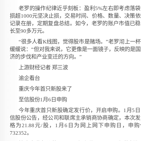
老罗的操作纪律近乎刻板：盈利5%左右即考虑落袋
损超1000元坚决止损，交易时间、价格、数量、决策
记录在册，定期复盘总结。如今，老罗的账户市值已稳
长至90多万元。
“很多人看K线图，觉得股市是赌场。”老罗沏上一
缓缓说：“但对我来说，它更像是一面镜子，反映的是国
济的步伐和产业变迁的方向。”
上游财经记者 郑三波
渝企看台
重庆今年首只新股来了
至信股份1月6日申购
今年重庆首只新股确定发行价，开启申购。1月5日
信股份公告，经公司和联席主承销商协商确定，本次发
格为21.88元/股，1月6日为网上网下申购日，申
732352。